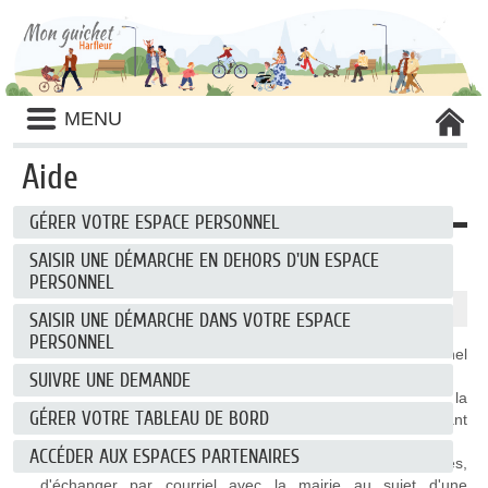
Liste
MENU
des
avertissements
Aide
GÉRER VOTRE ESPACE PERSONNEL
Gérer votre espace personnel
SAISIR UNE DÉMARCHE EN DEHORS D'UN ESPACE
PERSONNEL
Pourquoi se créer un espace personnel ?
SAISIR UNE DÉMARCHE DANS VOTRE ESPACE
PERSONNEL
Les
coordonnées
saisies à la création de l'espace personnel
sont réutilisées lors de futures demandes.
SUIVRE UNE DEMANDE
L'accès à un
espace de stockage
sécurisé permet l'ajout, la
GÉRER VOTRE TABLEAU DE BORD
modification ou la suppression de pièces justificatives pouvant
être utilisées pour des demandes différentes.
ACCÉDER AUX ESPACES PARTENAIRES
La possibilité de
suivre l'état
de ses différentes demandes,
d'échanger par courriel avec la mairie au sujet d'une