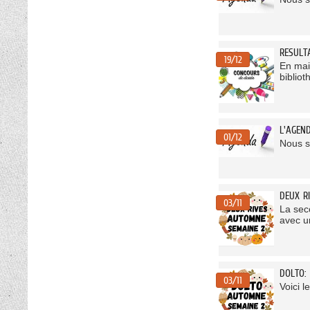
RESULT
19/12
En mai 
bibliot
L'AGEN
01/12
Nous s
DEUX R
03/11
La sec
avec u
DOLTO:
03/11
Voici l