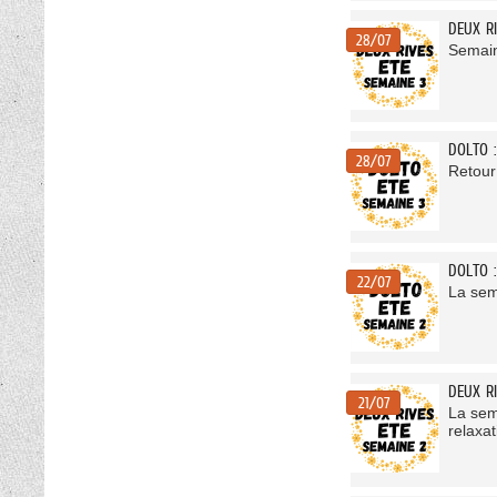
DEUX RI
28/07
Semain
DOLTO :
28/07
Retour 
DOLTO 
22/07
La sema
DEUX RI
21/07
La sema
relaxa