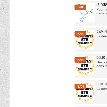
LE CON
05/09
Pour l
dans un
DEUX R
25/08
La der
DOLTO 
25/08
Des ave
dans l
DEUX RI
18/08
La sem