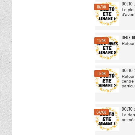
DOLTO 
18/08
Le ple
d'avent
DEUX R
11/08
Retour
DOLTO 
11/08
Retour
centre 
partic
DOLTO 
04/08
La dern
animée