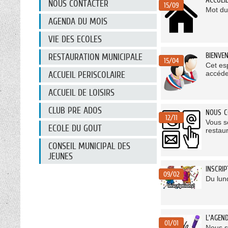
NOUS CONTACTER
15/09
Mot du
AGENDA DU MOIS
VIE DES ECOLES
BIENVE
RESTAURATION MUNICIPALE
15/04
Cet es
accéde
ACCUEIL PERISCOLAIRE
ACCUEIL DE LOISIRS
CLUB PRE ADOS
NOUS C
12/11
Vous so
ECOLE DU GOUT
restaur
CONSEIL MUNICIPAL DES
JEUNES
INSCRI
09/02
Du lun
L'AGEN
01/01
Nous s