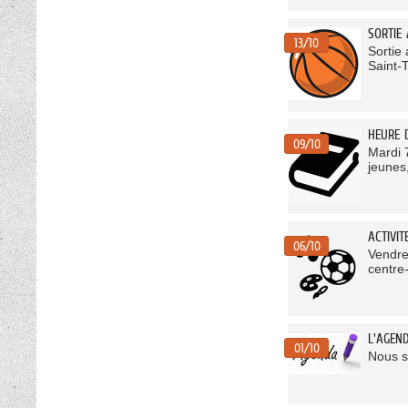
SORTIE
13/10
Sortie
Saint-
HEURE 
09/10
Mardi 7
jeunes,
ACTIVI
06/10
Vendre
centre-
L'AGEN
01/10
Nous s