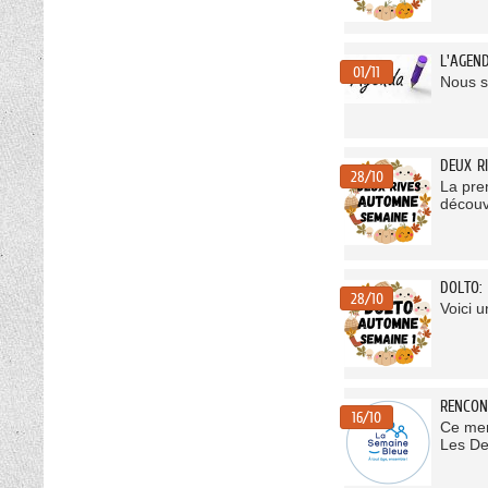
L'AGEN
01/11
Nous s
DEUX R
28/10
La pre
découv
DOLTO:
28/10
Voici u
RENCON
16/10
Ce mer
Les De